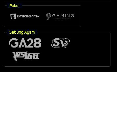
Poker
Sabung Ayam