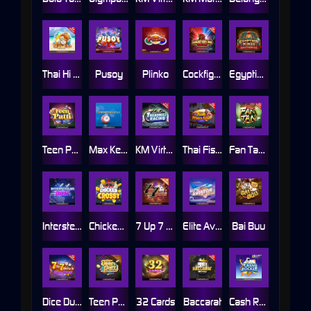
Thai Hi Lo 2
Pusoy
Plinko
Cockfighting Arena
Egyptian Mines
Teen Patti Blitz
Max Keno
KM Virtual Treadmill Racing
Thai Fish Prawn Crab
Fan Tan Classic
Interstellar Run
Chicken Crossy
7 Up 7 Down Rush
Elite Aviator Club
Bai Buu
Dice Duet
Teen Patti
32 Cards
Baccarat
Cash Rocket