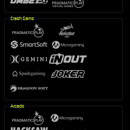
Crash Game
Arcade