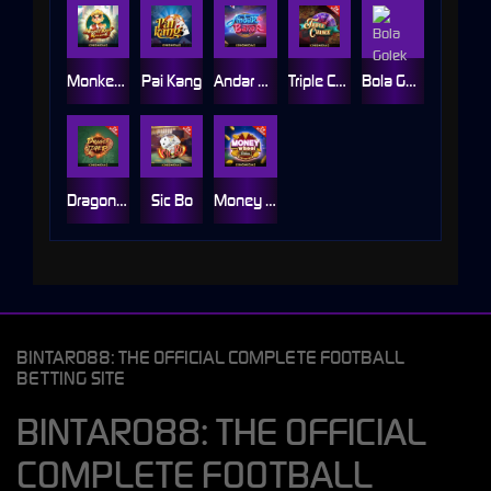
Monkey King Roulette
Pai Kang
Andar Bahar
Triple Chance
Bola Golek
Dragon Tiger 2
Sic Bo
Money Wheel Deluxe
BINTARO88: THE OFFICIAL COMPLETE FOOTBALL
BETTING SITE
BINTARO88: THE OFFICIAL
COMPLETE FOOTBALL